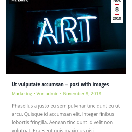
Marketing
Nov.
8
2018
Ut vulputate accumsan – post with images
Marketing
Von
admin
November 8, 2018
Phasellus a justo eu sem pulvinar tincidunt eu ut
arcu. Quisque id accumsan elit. Integer finibus
lobortis fringilla. Aenean tincidunt id velit non
volutpat. Praesent quis maximus nisi.