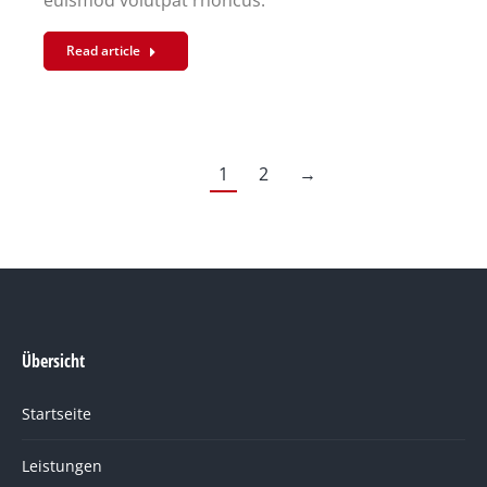
euismod volutpat rhoncus.
Read article
1
2
→
Übersicht
Startseite
Leistungen