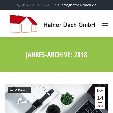
492551 9193601
info@hafner-dach.de
JAHRES-ARCHIVE:
2018
Sie befinden sich hier:
Art & Design
Nov.
14
2018