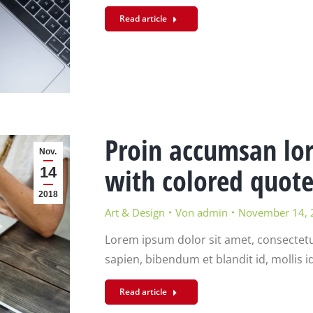
Read article
Proin accumsan lo
Nov.
with colored quote
14
2018
Art & Design
Von
admin
November 14, 
Lorem ipsum dolor sit amet, consectetur 
sapien, bibendum et blandit id, mollis 
Read article