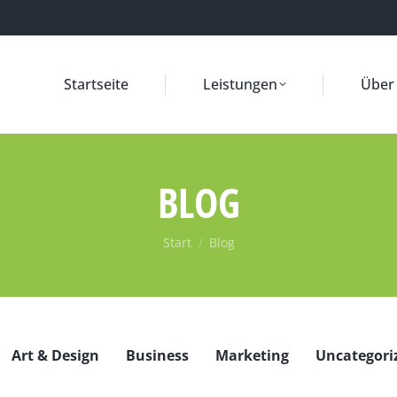
Startseite
Leistungen
Über
BLOG
Sie befinden sich hier:
Start
Blog
Art & Design
Business
Marketing
Uncategori