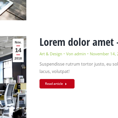
Lorem dolor amet –
Nov.
14
Art & Design
Von
admin
November 14, 
2018
Suspendisse rutrum tortor justo, eu sollic
lacus, volutpat!
Read article