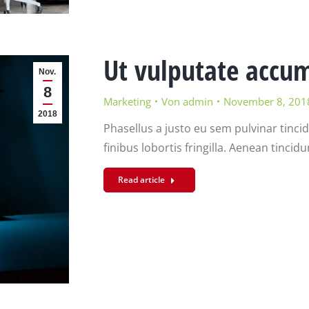
Ut vulputate accu
Nov.
8
Marketing
Von
admin
November 8, 201
2018
Phasellus a justo eu sem pulvinar tinci
finibus lobortis fringilla. Aenean tincid
Read article