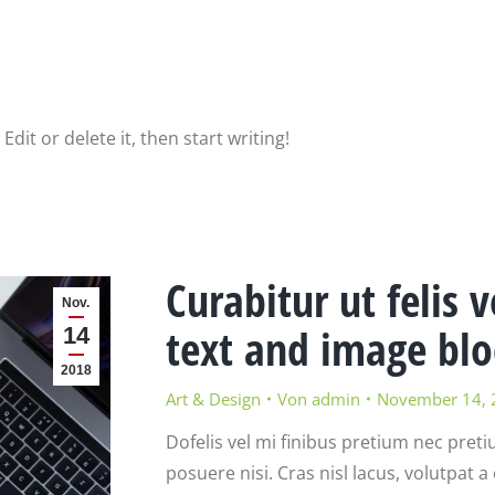
dit or delete it, then start writing!
Curabitur ut felis 
Nov.
text and image blo
14
2018
Art & Design
Von
admin
November 14, 
Dofelis vel mi finibus pretium nec pretiu
posuere nisi. Cras nisl lacus, volutpat a