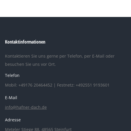
Kontaktinformationen
Kontaktieren Sie uns gerne per Telefon, per E-Mail oder
besuchen Sie uns vor Ort.
Telefon
Mobil: +49176 20464452 | Festnetz: +492551 9193601
E-Mail
info@hafner-dach.de
Adresse
Meteler Stiege 88, 48565 Steinfurt