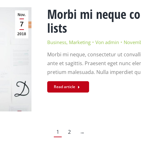
Morbi mi neque con
Nov.
lists
7
2018
Business
,
Marketing
Von
admin
Novemb
Morbi mi neque, consectetur ut convalli
ante et sagittis. Praesent eget nunc 
pretium malesuada. Nulla imperdiet quis
Read article
1
2
→