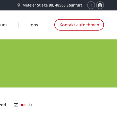
new
new
Meteler Stiege 88, 48565 Steinfurt
Facebook
window
Instagr
window
page
page
opens
opens
 uns
Jobs
Kontakt aufnehmen
in
in
new
new
window
window
zed