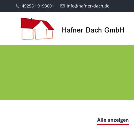
492551 9193601
info@hafner-dach.de
Alle anzeigen